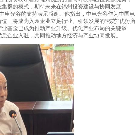
业集群的模式，期待未来在锦州投资建设与协同发展。
中电光谷的支持表示感谢。他指出，中电光谷作为中国电
值，将成为入园企业立足行业、引领发展的“核芯”优势
产业基金已成为推动产业升级、优化产业布局的关键举
优质企业入驻，共同推动地方经济与产业协同发展。