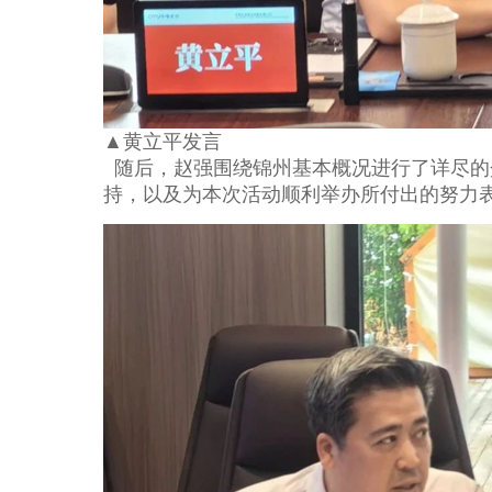
▲黄立平发言
随后，赵强围绕锦州基本概况进行了详尽的
持，以及为本次活动顺利举办所付出的努力