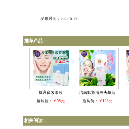
发布时间：2025-5-29