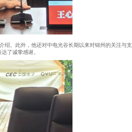
介绍。此外，他还对中电光谷长期以来对锦州的关注与支
表达了诚挚感谢。