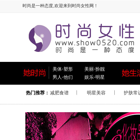
时尚是一种态度,欢迎来到时尚女性网！
美体
·
塑形
美丽
·
扮靓
男人
·
他们
娱乐
·
明星