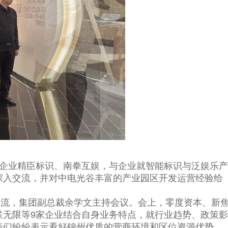
企业精臣标识、南拳互娱，与企业就智能标识与泛娱乐产
深入交流，并对中电光谷丰富的产业园区开发运营经验给
交流，集团副总裁余学文主持会议。会上，零度资本、新
联无限等9家企业结合自身业务特点，就行业趋势、政策影
表们纷纷表示看好锦州优质的营商环境和区位资源优势，