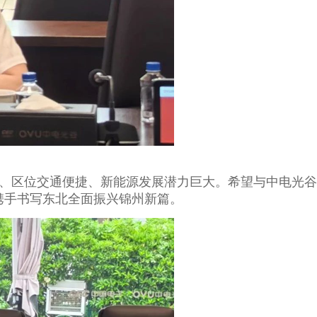
、区位交通便捷、新能源发展潜力巨大。希望与中电光谷
携手书写东北全面振兴锦州新篇。