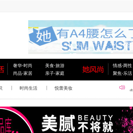
奢华
·
时尚
美食
·
旅游
情感
·
两性
尚品
·
家居
亲子
·
家庭
聚焦
·
乐活