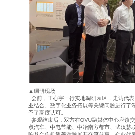
▲调研现场
会前，王心宇一行实地调研园区，走访代表
业结合、数字化业务拓展等关键问题进行了
予了高度认可。
参观结束后，双方在OVU融媒体中心座谈
点汽车、中电节能、中冶南方都市、武汉慧
响及合作机遇等话题展开交流分享，企业代