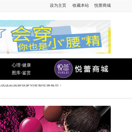
设为主页
收藏本站
悦蕾商城
心理
·
健康
图库
·
鉴赏