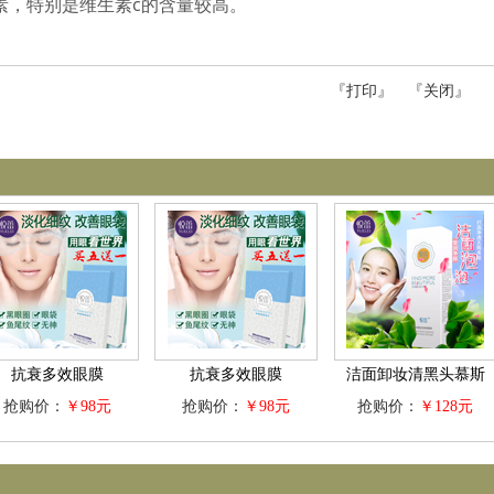
生素，特别是维生素c的含量较高。
『
打印
』 『
关闭
』