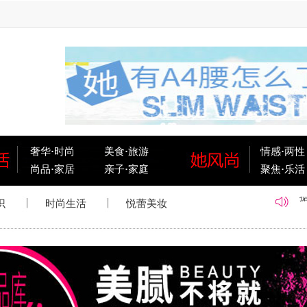
奢华
·
时尚
美食
·
旅游
情感
·
两性
尚品
·
家居
亲子
·
家庭
聚焦
·
乐活