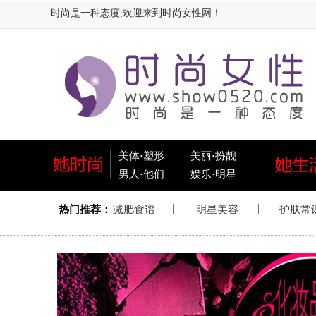
时尚是一种态度,欢迎来到时尚女性网！
美体
·
塑形
美丽
·
扮靓
男人
·
他们
娱乐
·
明星