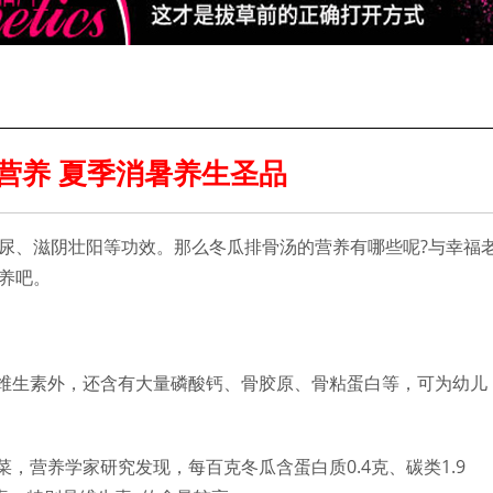
营养 夏季消暑养生圣品
尿、滋阴壮阳等功效。那么冬瓜排骨汤的营养有哪些呢?与幸福
养吧。
、维生素外，还含有大量磷酸钙、骨胶原、骨粘蛋白等，可为幼儿
，营养学家研究发现，每百克冬瓜含蛋白质0.4克、碳类1.9