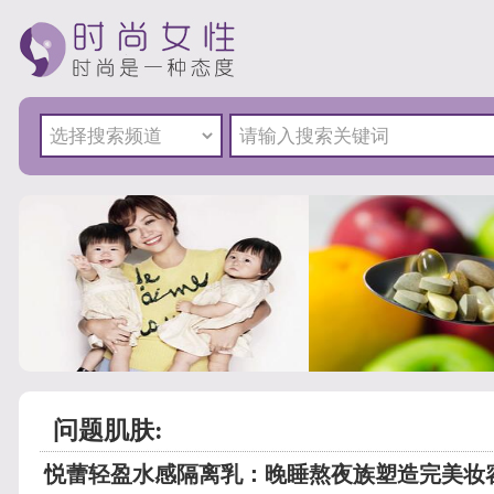
问题肌肤:
悦蕾轻盈水感隔离乳：晚睡熬夜族塑造完美妆