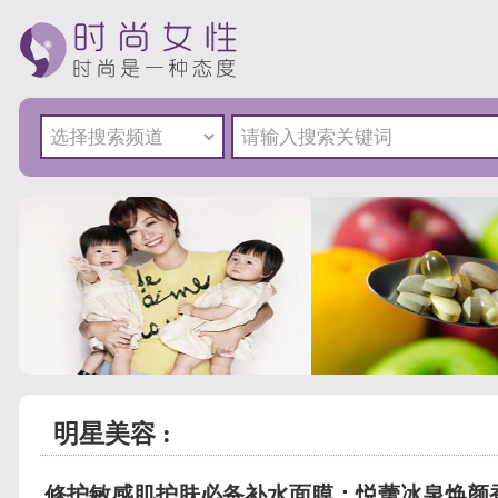
明星美容 :
修护敏感肌护肤必备补水面膜：悦蕾冰泉焕颜