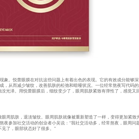
现象。悦蕾眼膜在对抗这些问题上有着出色的表现。它的有效成分能够深
成，从而减少皱纹，改善肌肤的松弛和暗哑状况。一位经常熬夜写代码的
弛没光泽。用悦蕾眼膜后，细纹变少了，眼周肌肤紧致有弹性了，感觉又
致眼周肌肤，退淡皱纹。眼周肌肤就像被重新塑造了一样，变得更加紧致
熬夜参加社交活动的创业者小吴说：“我社交活动多，经常熬夜，眼周问
不见了，眼部状态好了很多。”