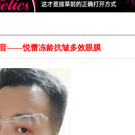
音——悦蕾冻龄抗皱多效眼膜