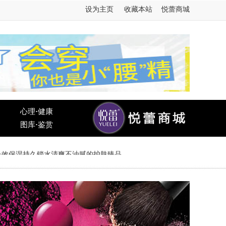
设为主页
收藏本站
悦蕾商城
心理
·
健康
图库
·
鉴赏