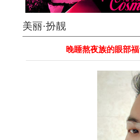
美丽·扮靓
晚睡熬夜族的眼部福