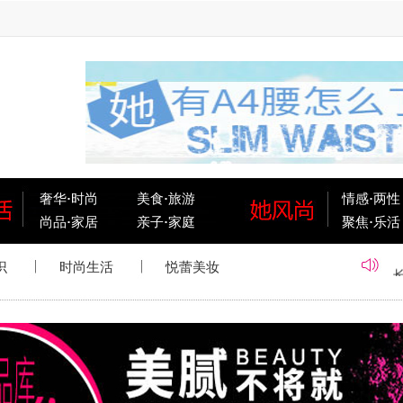
奢华
·
时尚
美食
·
旅游
情感
·
两性
尚品
·
家居
亲子
·
家庭
聚焦
·
乐活