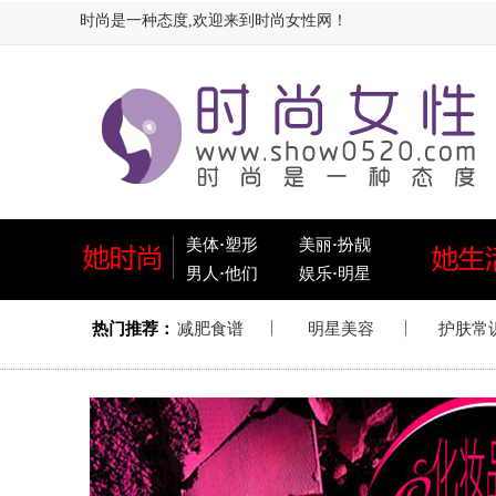
时尚是一种态度,欢迎来到时尚女性网！
美体
·
塑形
美丽
·
扮靓
男人
·
他们
娱乐
·
明星