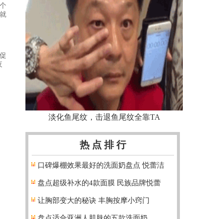
个
就
促
夜