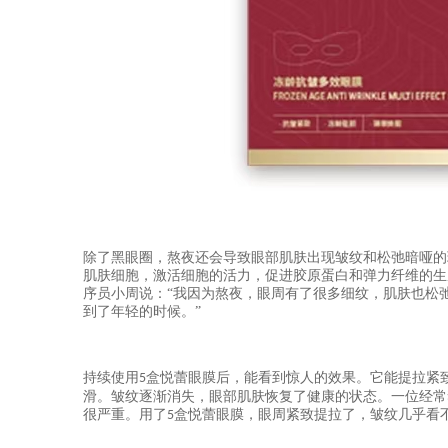
除了黑眼圈，熬夜还会导致眼部肌肤出现皱纹和松弛暗哑的
肌肤细胞，激活细胞的活力，促进胶原蛋白和弹力纤维的生
序员小周说：
“我因为熬夜，眼周有了很多细纹，肌肤也松
到了年轻的时候。”
持续使用
盒悦蕾眼膜后，能看到惊人的效果。它能提拉紧
5
滑。皱纹逐渐消失，眼部肌肤恢复了健康的状态。一位经常
很严重。用了
盒悦蕾眼膜，眼周紧致提拉了，皱纹几乎看
5