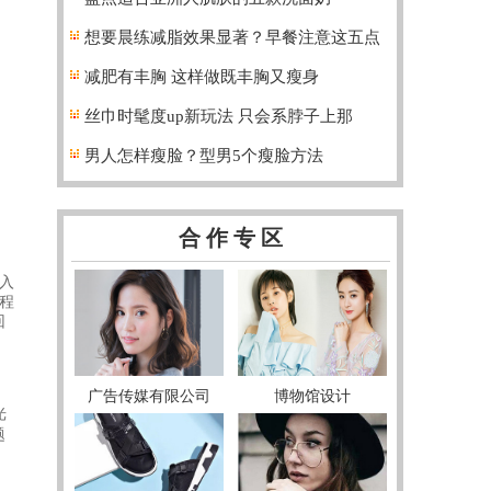
入
程
回
光
题