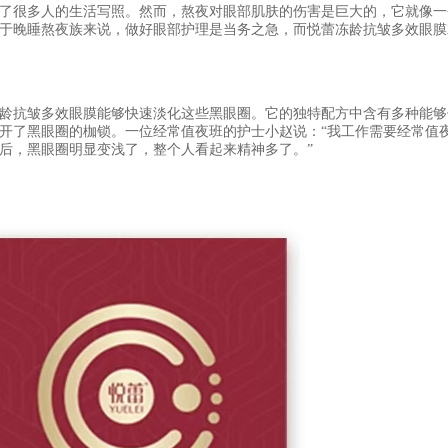
了很多人的生活写照。然而，熬夜对眼部肌肤的伤害是巨大的，它就像一
于晚睡熬夜族来说，做好眼部护理是当务之急，而悦蕾冻龄抗皱多效眼膜
龄抗皱多效眼膜能够快速淡化这些黑眼圈。它的独特配方中含有多种能够
开了黑眼圈的枷锁。一位经常值夜班的护士小赵说：
“我工作需要经常值
后，黑眼圈明显变浅了，整个人看起来精神多了。”