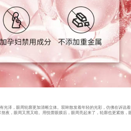
有光泽，眼周轮廓更加清晰立体。双眸散发着年轻的光彩，仿佛在诉说着
常熬夜，眼周又黑又暗。用悦蕾眼膜后，眼周亮起来了，轮廓也更紧致，