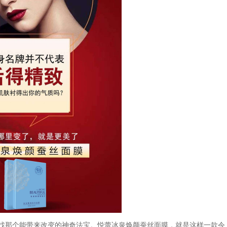
找那个能带来改变的神奇法宝。悦蕾冰泉焕颜蚕丝面膜，就是这样一款令