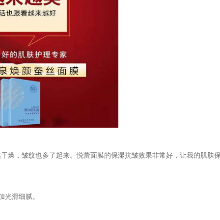
越干燥，皱纹也多了起来。悦蕾面膜的保湿抗皱效果非常好，让我的肌肤
加光滑细腻。