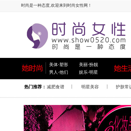
时尚是一种态度,欢迎来到时尚女性网！
美体
·
塑形
美丽
·
扮靓
男人
·
他们
娱乐
·
明星