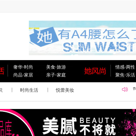
奢华
·
时尚
美食
·
旅游
情感
·
两性
尚品
·
家居
亲子
·
家庭
聚焦
·
乐活