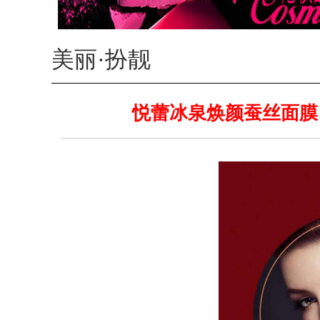
美丽·扮靓
悦蕾冰泉焕颜蚕丝面膜