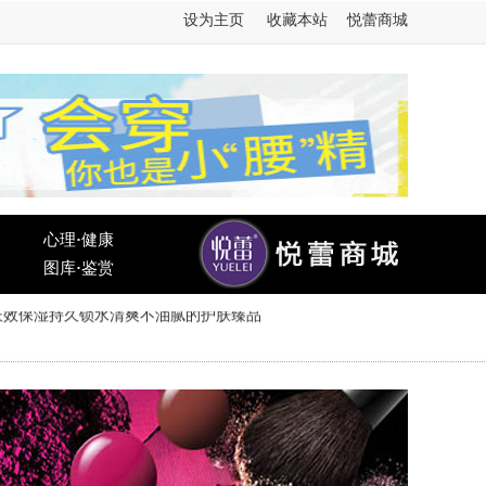
设为主页
收藏本站
悦蕾商城
心理
·
健康
图库
·
鉴赏