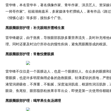
雷华锋，本名雷华丰，著名偶像作家、青年作家、演员艺人、资深媒体
一帅哥作家”。祖籍湖南嘉禾，多家媒体专栏撰稿人，著有作品《路
《情愫心迹》等多部，接拍多个广告。
黑眼圈眼部护理：补充眼睛所需维生素
雷华锋建议，由于熬夜，导致眼部肌肤多重营养流失，及时补充维他命
理。同时还要及时治疗所存在的慢性疾病，避免黑眼圈形成的根源。
黑眼圈眼部护理：常敷悦蕾眼膜
雷华锋不仅仅是一个面膜达人，也是一个眼膜狂人。在众多的眼膜和
蕾眼膜，也是许多明星御用必备的急救眼膜。轻薄柔软的质地，严密
液莹润易吸收，不厚重，不黏腻，深度滋润肌底，根源性润活肌肤，
眼袋、鱼尾纹、眼部脂肪粒效果非常出众，即便是第一次使用你都能
黑眼圈眼部护理：喝
苹果生鱼汤调理