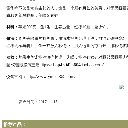
雷华锋不仅是笔能生花的人，也是一个颇有厨艺的美男，对于黑眼圈
防和改善黑眼圈，美味又有效。
材料：
苹果500克、鱼1条、生姜适量、红枣10颗、盐少许。
做法：
将鱼去除鳞片和鱼鳃，用清水把鱼处理干净，放油到锅中烧红
红枣去核与姜片、鱼一齐放入砂锅中，加入适量的凉白开，用砂锅将
功效：
苹果生鱼汤能够治疗脾虚、失眠，能够有效针对眼部黑眼圈进行
https://shop430423604.taobao.com/
圈 悦蕾眼膜淘宝店
http://www.yuelei365.com/
悦蕾官网：
发布时间：2017-11-15