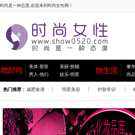
时尚是一种态度,欢迎来到时尚女性网！
美体
·
塑形
美丽
·
扮靓
奢
男人
·
他们
娱乐
·
明星
尚