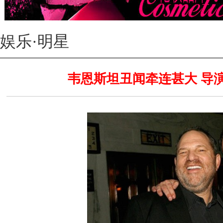
娱乐·明星
韦恩斯坦丑闻牵连甚大 导