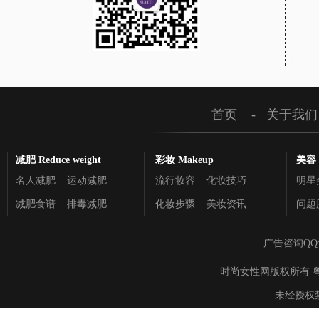
首页
-
关于我们
减肥 Reduce weight
彩妆 Makeup
美容 C
名人减肥
运动减肥
流行妆容
化妆技巧
明星
减肥食谱
排毒减肥
化妆步骤
美妆资讯
问题
广告咨询QQ
时尚女性网版权所有 粤ICP备895
未经授权