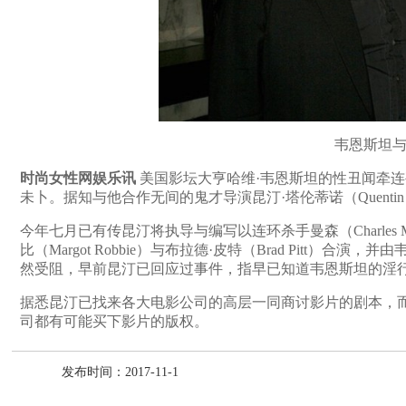
韦恩斯坦
时尚女性网娱乐讯
美国影坛大亨哈维·韦恩斯坦的性丑闻牵
未卜。据知与他合作无间的鬼才导演昆汀·塔伦蒂诺（Quentin 
今年七月已有传昆汀将执导与编写以连环杀手曼森（Charles 
比（Margot Robbie）与布拉德·皮特（Brad Pitt
然受阻，早前昆汀已回应过事件，指早已知道韦恩斯坦的淫
据悉昆汀已找来各大电影公司的高层一同商讨影片的剧本，
司都有可能买下影片的版权。
发布时间：2017-11-1