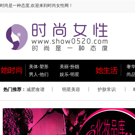
时尚是一种态度,欢迎来到时尚女性网！
美体
·
塑形
美丽
·
扮靓
奢
男人
·
他们
娱乐
·
明星
尚