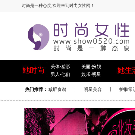
时尚是一种态度,欢迎来到时尚女性网！
美体
·
塑形
美丽
·
扮靓
男人
·
他们
娱乐
·
明星