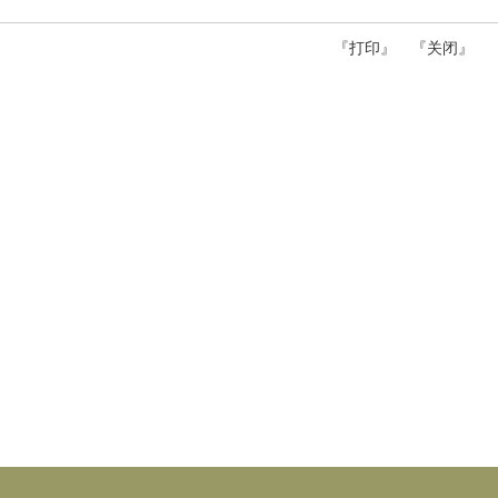
『
打印
』 『
关闭
』