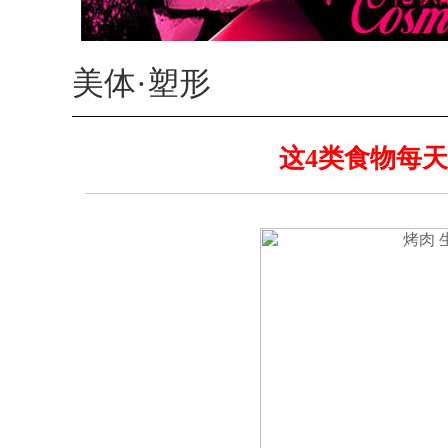
美体·塑形
这4类食物每