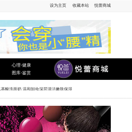
设为主页
收藏本站
悦蕾商城
心理
·
健康
图库
·
鉴赏