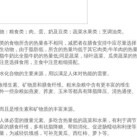
：粮食类；肉、蛋、奶及豆类；蔬菜水果类；烹调油类。
的食物所含的热量各不相同，减肥者在膳食安排中应尽量选择
生动物，由于脂肪低，所含的热量均低于其它肉类;牛羊肉的热
脂牛奶比全脂牛奶的热量低;同是蔬菜，绿叶蔬菜、瓜类蔬菜的
注意选择食用，主食中注意粗细搭配。
化合物的主要来源，用以满足人体对热能的需要。
维生素、矿物质和膳食纤维。粗米杂粮中含有更丰富的维生
外一些杂粮如燕麦、荞麦、玉米等都具有降脂降压、清热通便、
而且是维生素和矿物质的丰富来源。
体必需的微量元素。多吃含热量低的蔬菜和水果，有利于调节
富的膳食纤维，多有祛脂降糖、帮助消化、促进肠蠕动和利便等
量，为减轻饥饿感，可补充黄瓜、西红柿、萝卜等。