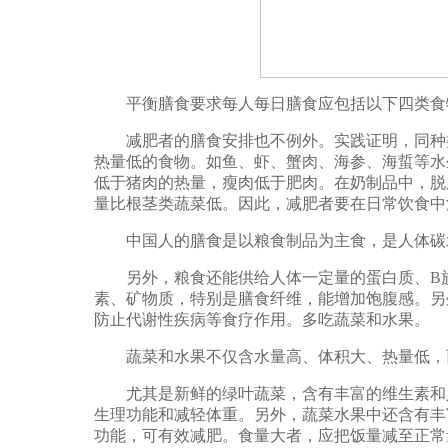
平衡膳食要求每人每日膳食应包括以下四类食物
减肥者的膳食安排也不例外。实践证明，同种类
热量低的食物。如鱼、虾、蟹肉、海参、海蜇等水
低于猪肉的热量，瘦肉低于肥肉。在奶制品中，脱
量比根茎类蔬菜低。因此，减肥者要在日常饮食中
中国人的膳食是以粮食制品为主食，是人体碳水
另外，粮食还能供给人体一定量的蛋白质、B族
素、矿物质，特别是膳食纤维，能增加饱腹感。另
防止代谢性疾病等食疗作用。多吃蔬菜和水果。
蔬菜和水果不仅含水量高、体积大、热量低，
尤其是新鲜的绿叶蔬菜，含有丰富的维生素和人
生理功能和减轻体重。另外，蔬菜水果中还含有丰
功能，可有效减肥。食量大者，应把饭量减至正常