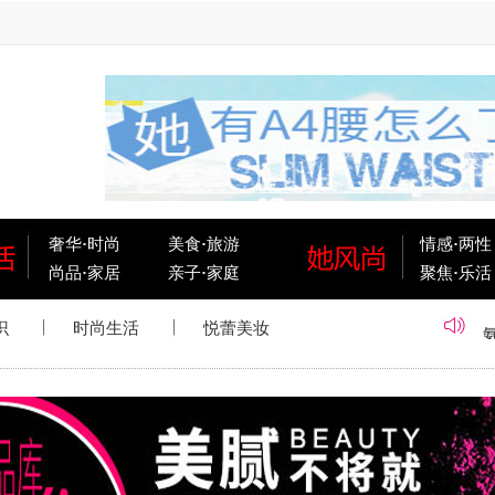
奢华
·
时尚
美食
·
旅游
情感
·
两性
尚品
·
家居
亲子
·
家庭
聚焦
·
乐活